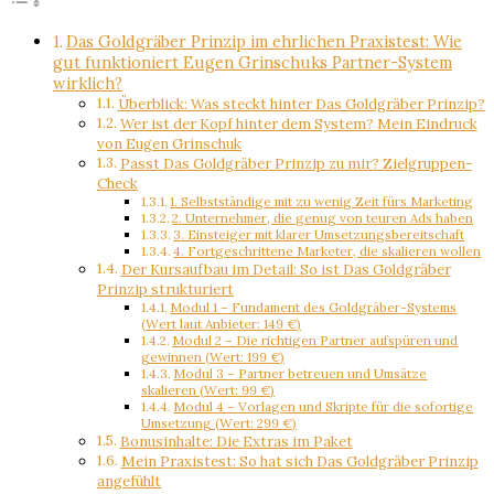
Das Goldgräber Prinzip im ehrlichen Praxistest: Wie
gut funktioniert Eugen Grinschuks Partner-System
wirklich?
Überblick: Was steckt hinter Das Goldgräber Prinzip?
Wer ist der Kopf hinter dem System? Mein Eindruck
von Eugen Grinschuk
Passt Das Goldgräber Prinzip zu mir? Zielgruppen-
Check
1. Selbstständige mit zu wenig Zeit fürs Marketing
2. Unternehmer, die genug von teuren Ads haben
3. Einsteiger mit klarer Umsetzungsbereitschaft
4. Fortgeschrittene Marketer, die skalieren wollen
Der Kursaufbau im Detail: So ist Das Goldgräber
Prinzip strukturiert
Modul 1 – Fundament des Goldgräber-Systems
(Wert laut Anbieter: 149 €)
Modul 2 – Die richtigen Partner aufspüren und
gewinnen (Wert: 199 €)
Modul 3 – Partner betreuen und Umsätze
skalieren (Wert: 99 €)
Modul 4 – Vorlagen und Skripte für die sofortige
Umsetzung (Wert: 299 €)
Bonusinhalte: Die Extras im Paket
Mein Praxistest: So hat sich Das Goldgräber Prinzip
angefühlt