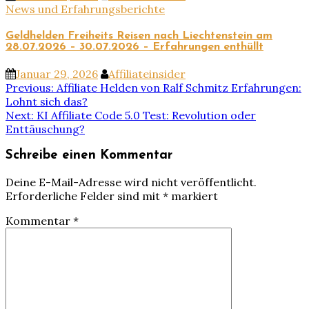
News und Erfahrungsberichte
Geldhelden Freiheits Reisen nach Liechtenstein am
28.07.2026 – 30.07.2026 – Erfahrungen enthüllt
Januar 29, 2026
Affiliateinsider
Beitragsnavigation
Previous:
Affiliate Helden von Ralf Schmitz Erfahrungen:
Lohnt sich das?
Next:
KI Affiliate Code 5.0 Test: Revolution oder
Enttäuschung?
Schreibe einen Kommentar
Deine E-Mail-Adresse wird nicht veröffentlicht.
Erforderliche Felder sind mit
*
markiert
Kommentar
*