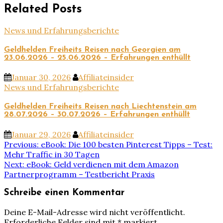
Related Posts
News und Erfahrungsberichte
Geldhelden Freiheits Reisen nach Georgien am
23.06.2026 – 25.06.2026 – Erfahrungen enthüllt
Januar 30, 2026
Affiliateinsider
News und Erfahrungsberichte
Geldhelden Freiheits Reisen nach Liechtenstein am
28.07.2026 – 30.07.2026 – Erfahrungen enthüllt
Januar 29, 2026
Affiliateinsider
Beitragsnavigation
Previous:
eBook: Die 100 besten Pinterest Tipps – Test:
Mehr Traffic in 30 Tagen
Next:
eBook: Geld verdienen mit dem Amazon
Partnerprogramm – Testbericht Praxis
Schreibe einen Kommentar
Deine E-Mail-Adresse wird nicht veröffentlicht.
Erforderliche Felder sind mit
*
markiert