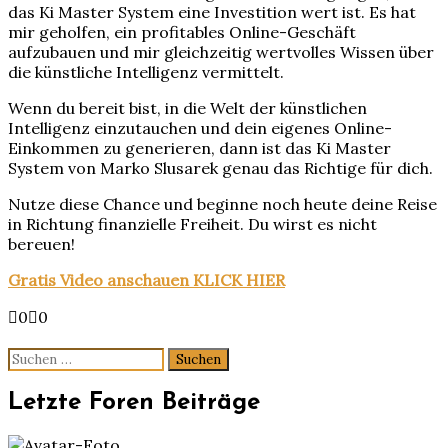
das Ki Master System eine Investition wert ist. Es hat
mir geholfen, ein profitables Online-Geschäft
aufzubauen und mir gleichzeitig wertvolles Wissen über
die künstliche Intelligenz vermittelt.
Wenn du bereit bist, in die Welt der künstlichen
Intelligenz einzutauchen und dein eigenes Online-
Einkommen zu generieren, dann ist das Ki Master
System von Marko Slusarek genau das Richtige für dich.
Nutze diese Chance und beginne noch heute deine Reise
in Richtung finanzielle Freiheit. Du wirst es nicht
bereuen!
Gratis Video anschauen KLICK HIER
Anklicken
Anklicken
0
0
für
für
Daumen
Daumen
Suchen
nach
nach
nach:
unten.
oben.
Letzte Foren Beiträge