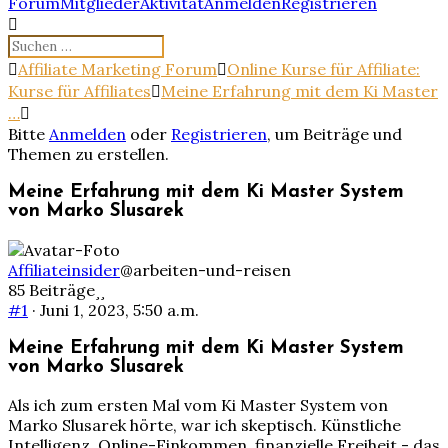
Forum-
Forum
Mitglieder
Aktivität
Anmelden
Registrieren
Navigation
Forum-
Affiliate Marketing Forum
Online Kurse für Affiliate:
Breadcrumbs
Kurse für Affiliates
Meine Erfahrung mit dem Ki Master
-
…
Du
Bitte
Anmelden
oder
Registrieren
, um Beiträge und
bist
Themen zu erstellen.
hier:
Meine Erfahrung mit dem Ki Master System
von Marko Slusarek
Affiliateinsider
@arbeiten-und-reisen
85 Beiträge
#1
· Juni 1, 2023, 5:50 a.m.
Meine Erfahrung mit dem Ki Master System
von Marko Slusarek
Als ich zum ersten Mal vom Ki Master System von
Marko Slusarek hörte, war ich skeptisch. Künstliche
Intelligenz, Online-Einkommen, finanzielle Freiheit - das