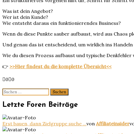
Ein strukturiertes Vorgehen hilft dir, Schritt für Schritt v
Was ist dein Angebot?
Wer ist dein Kunde?
Wie entsteht daraus ein funktionierendes Business?
Wenn du diese Punkte sauber aufbaust, wird aus Chaos plö
Und genau das ist entscheidend, um wirklich ins Handel
Wie du diesen Prozess aufbaust und typische Denkfehler ve
👉
>>Hier findest du die komplette Übersicht<<
Anklicken
Anklicken
0
0
für
für
Daumen
Daumen
Suchen
nach
nach
nach:
unten.
oben.
Letzte Foren Beiträge
Erst bauen, dann Zielgruppe suche …
von
Affiliateinsider
v