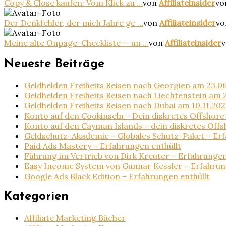
Copy & Close kaufen: Vom Klick zu …
von
Affiliateinsider
vo
Der Denkfehler, der mich Jahre ge …
von
Affiliateinsider
vo
Meine alte Onpage-Checkliste — un …
von
Affiliateinsider
v
Neueste Beiträge
Geldhelden Freiheits Reisen nach Georgien am 23.06
Geldhelden Freiheits Reisen nach Liechtenstein am 2
Geldhelden Freiheits Reisen nach Dubai am 10.11.202
Konto auf den Cookinseln – Dein diskretes Offshor
Konto auf den Cayman Islands – dein diskretes Off
Geldschutz-Akademie – Globales Schutz-Paket – Erf
Paid Ads Mastery – Erfahrungen enthüllt
Führung im Vertrieb von Dirk Kreuter – Erfahrungen
Easy Income System von Gunnar Kessler – Erfahrun
Google Ads Black Edition – Erfahrungen enthüllt
Kategorien
Affiliate Marketing Bücher