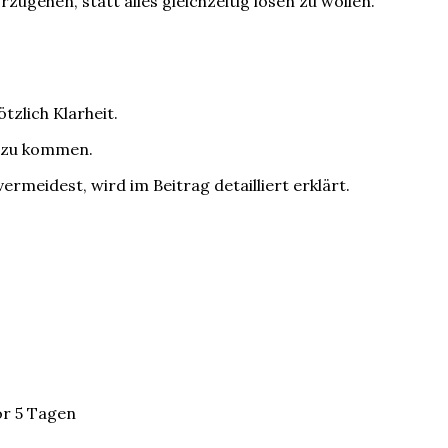
orzugehen, statt alles gleichzeitig lösen zu wollen.
tzlich Klarheit.
n zu kommen.
rmeidest, wird im Beitrag detailliert erklärt.
or 5 Tagen