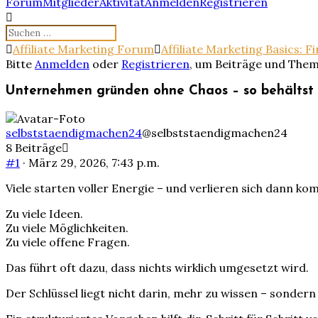
Forum-
Forum
Mitglieder
Aktivität
Anmelden
Registrieren
Navigation
Forum-
Affiliate Marketing Forum
Affiliate Marketing Basics: F
Breadcrumbs
Bitte
Anmelden
oder
Registrieren
, um Beiträge und Them
-
Du
Unternehmen gründen ohne Chaos – so behältst 
bist
hier:
selbststaendigmachen24
@selbststaendigmachen24
8 Beiträge
#1
· März 29, 2026, 7:43 p.m.
Viele starten voller Energie – und verlieren sich dann ko
Zu viele Ideen.
Zu viele Möglichkeiten.
Zu viele offene Fragen.
Das führt oft dazu, dass nichts wirklich umgesetzt wird.
Der Schlüssel liegt nicht darin, mehr zu wissen – sondern