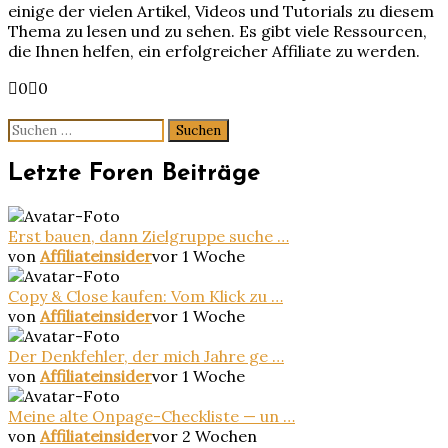
einige der vielen Artikel, Videos und Tutorials zu diesem
Thema zu lesen und zu sehen. Es gibt viele Ressourcen,
die Ihnen helfen, ein erfolgreicher Affiliate zu werden.
Anklicken
Anklicken
0
0
für
für
Daumen
Daumen
Suchen
nach
nach
nach:
unten.
oben.
Letzte Foren Beiträge
Erst bauen, dann Zielgruppe suche …
von
Affiliateinsider
vor 1 Woche
Copy & Close kaufen: Vom Klick zu …
von
Affiliateinsider
vor 1 Woche
Der Denkfehler, der mich Jahre ge …
von
Affiliateinsider
vor 1 Woche
Meine alte Onpage-Checkliste — un …
von
Affiliateinsider
vor 2 Wochen