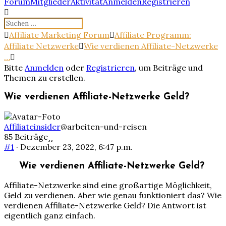
Forum-
Forum
Mitglieder
Aktivität
Anmelden
Registrieren
Navigation
Forum-
Affiliate Marketing Forum
Affiliate Programm:
Breadcrumbs
Affiliate Netzwerke
Wie verdienen Affiliate-Netzwerke
-
…
Du
Bitte
Anmelden
oder
Registrieren
, um Beiträge und
bist
Themen zu erstellen.
hier:
Wie verdienen Affiliate-Netzwerke Geld?
Affiliateinsider
@arbeiten-und-reisen
85 Beiträge
#1
· Dezember 23, 2022, 6:47 p.m.
Wie verdienen Affiliate-Netzwerke Geld?
Affiliate-Netzwerke sind eine großartige Möglichkeit,
Geld zu verdienen. Aber wie genau funktioniert das? Wie
verdienen Affiliate-Netzwerke Geld? Die Antwort ist
eigentlich ganz einfach.