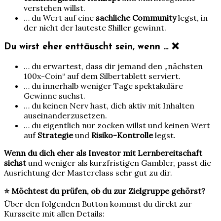
verstehen willst.
… du Wert auf eine
sachliche Community
legst, in
der nicht der lauteste Shiller gewinnt.
Du wirst eher enttäuscht sein, wenn … ❌
… du erwartest, dass dir jemand den „nächsten
100x-Coin“ auf dem Silbertablett serviert.
… du innerhalb weniger Tage spektakuläre
Gewinne suchst.
… du keinen Nerv hast, dich aktiv mit Inhalten
auseinanderzusetzen.
… du eigentlich nur zocken willst und keinen Wert
auf
Strategie
und
Risiko-Kontrolle
legst.
Wenn du dich eher als Investor mit Lernbereitschaft
siehst
und weniger als kurzfristigen Gambler, passt die
Ausrichtung der Masterclass sehr gut zu dir.
⭐ Möchtest du prüfen, ob du zur Zielgruppe gehörst?
Über den folgenden Button kommst du direkt zur
Kursseite mit allen Details: