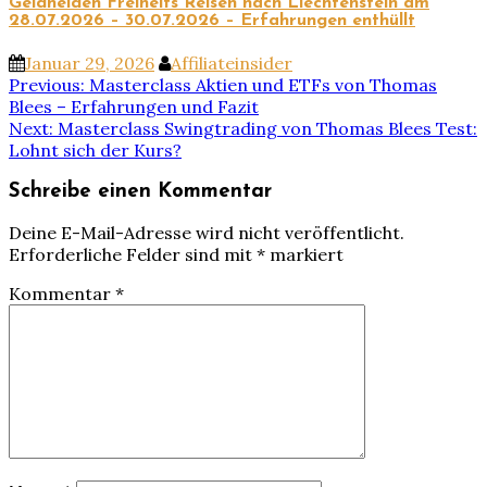
Geldhelden Freiheits Reisen nach Liechtenstein am
28.07.2026 – 30.07.2026 – Erfahrungen enthüllt
Januar 29, 2026
Affiliateinsider
Beitragsnavigation
Previous:
Masterclass Aktien und ETFs von Thomas
Blees – Erfahrungen und Fazit
Next:
Masterclass Swingtrading von Thomas Blees Test:
Lohnt sich der Kurs?
Schreibe einen Kommentar
Deine E-Mail-Adresse wird nicht veröffentlicht.
Erforderliche Felder sind mit
*
markiert
Kommentar
*