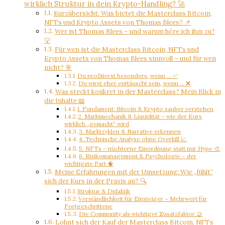
wirklich Struktur in dein Krypto-Handling? 🚀
Kurzübersicht: Was bietet die Masterclass Bitcoin,
NFTs und Krypto Assets von Thomas Blees? 📌
Wer ist Thomas Blees – und warum höre ich ihm zu?
💡
Für wen ist die Masterclass Bitcoin, NFTs und
Krypto Assets von Thomas Blees sinnvoll – und für wen
nicht? 🎯
Du profitierst besonders, wenn … ✅
Du wirst eher enttäuscht sein, wenn … ❌
Was steckt konkret in der Masterclass? Mein Blick in
die Inhalte 📖
1. Fundament: Bitcoin & Krypto sauber verstehen
2. Marktmechanik & Liquidität – wie der Kurs
wirklich „gemacht“ wird
3. Marktzyklen & Narrative erkennen
4. Technische Analyse ohne Overkill 📈
5. NFTs – nüchterne Einordnung statt nur Hype 🎨
6. Risikomanagement & Psychologie – der
wichtigste Part 🧠
Meine Erfahrungen mit der Umsetzung: Wie „fühlt“
sich der Kurs in der Praxis an? 🔍
Struktur & Didaktik
Verständlichkeit für Einsteiger – Mehrwert für
Fortgeschrittene
Die Community als wichtiger Zusatzfaktor 🤝
Lohnt sich der Kauf der Masterclass Bitcoin, NFTs