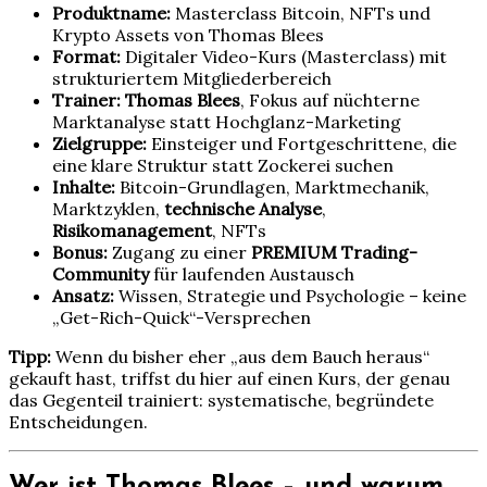
Produktname:
Masterclass Bitcoin, NFTs und
Krypto Assets von Thomas Blees
Format:
Digitaler Video-Kurs (Masterclass) mit
strukturiertem Mitgliederbereich
Trainer:
Thomas Blees
, Fokus auf nüchterne
Marktanalyse statt Hochglanz-Marketing
Zielgruppe:
Einsteiger und Fortgeschrittene, die
eine
klare Struktur statt Zockerei suchen
Inhalte:
Bitcoin-Grundlagen, Marktmechanik,
Marktzyklen,
technische Analyse
,
Risikomanagement
, NFTs
Bonus:
Zugang zu einer
PREMIUM Trading-
Community
für laufenden Austausch
Ansatz:
Wissen, Strategie und Psychologie – keine
„Get-Rich-Quick“-Versprechen
Tipp:
Wenn du bisher eher „aus dem Bauch heraus“
gekauft hast, triffst du hier auf einen Kurs, der genau
das Gegenteil trainiert: systematische, begründete
Entscheidungen.
Wer ist Thomas Blees – und warum