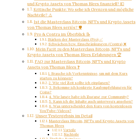
und Krypto Assets von Thomas Blees finanziell? 💶
Kritische Punkte: Wo sehe ich Grenzen und mögliche
Nachteile? ⚠️
Ist die Masterclass Bitcoin, NFTs und Krypto Assets
von Thomas Blees seriös? 🛡️
Pro & Contra im Überblick 📝
Stärken der Masterclass (Pro) ✅
Schwächen bzw. Einschränkungen (Contra) ❌
Mein Fazit zu den Masterclass Bitcoin, NFTs und
Krypto Assets von Thomas Blees Erfahrungen 🏆
FAQ zur Masterclass Bitcoin, NFTs und Krypto
Assets von Thomas Blees ❓
1. Brauche ich Vorkenntnisse, um mit dem Kurs
starten zu können?
2. Wie viel Zeit sollte ich einplanen?
3. Bekomme ich konkrete Kaufempfehlungen für
Coins?
4. Wie lange habe ich Zugang zur Community?
5. Kann ich die Inhalte auch unterwegs ansehen?
6. Was unterscheidet den Kurs von kostenlosen
YouTube-Videos?
Unser Testergebnis im Detail
Masterclass Bitcoin, NFTs und Krypto Assets von
Thomas Blees
Vorteile
Nachteile
Ähnliche Beiträge: