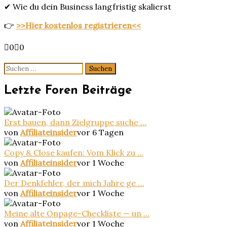
✔ Wie du dein Business langfristig skalierst
👉
>>Hier kostenlos registrieren<<
Anklicken
Anklicken
0
0
für
für
Daumen
Daumen
Suchen
nach
nach
nach:
unten.
oben.
Letzte Foren Beiträge
Erst bauen, dann Zielgruppe suche …
von
Affiliateinsider
vor 6 Tagen
Copy & Close kaufen: Vom Klick zu …
von
Affiliateinsider
vor 1 Woche
Der Denkfehler, der mich Jahre ge …
von
Affiliateinsider
vor 1 Woche
Meine alte Onpage-Checkliste — un …
von
Affiliateinsider
vor 1 Woche