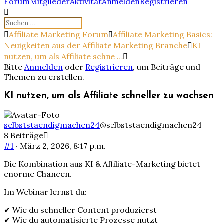
Forum-
Forum
Mitglieder
Aktivität
Anmelden
Registrieren
Navigation
Forum-
Affiliate Marketing Forum
Affiliate Marketing Basics:
Breadcrumbs
Neuigkeiten aus der Affiliate Marketing Branche
KI
-
nutzen, um als Affiliate schne …
Du
Bitte
Anmelden
oder
Registrieren
, um Beiträge und
bist
Themen zu erstellen.
hier:
KI nutzen, um als Affiliate schneller zu wachsen
selbststaendigmachen24
@selbststaendigmachen24
8 Beiträge
#1
· März 2, 2026, 8:17 p.m.
Die Kombination aus KI & Affiliate-Marketing bietet
enorme Chancen.
Im Webinar lernst du:
✔ Wie du schneller Content produzierst
✔ Wie du automatisierte Prozesse nutzt